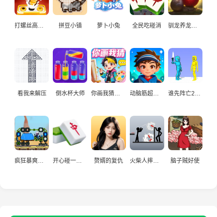
打螺丝高手益智游戏
拼豆小镇
萝卜小兔
全民吃碰消
驯龙养龙孵化高手
看我来解压
倒水杯大师
你画我猜真人
动脑筋超爱玩
谁先阵亡2双人
疯狂暴爽赛车手
开心碰一碰游戏
赘婿的复仇
火柴人摔炮仗
脑子贼好使