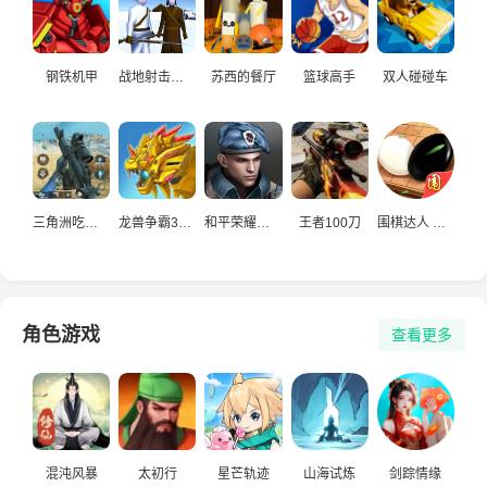
钢铁机甲
战地射击模拟
苏西的餐厅
篮球高手
双人碰碰车
三角洲吃鸡精英
龙兽争霸3猛禽小队
和平荣耀荒野吃鸡
王者100刀
围棋达人 经典对战
角色游戏
查看更多
混沌风暴
太初行
星芒轨迹
山海试炼
剑踪情缘