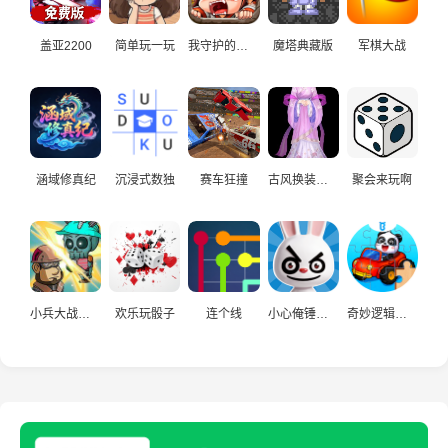
盖亚2200
简单玩一玩
我守护的家园
魔塔典藏版
军棋大战
涵域修真纪
沉浸式数独
赛车狂撞
古风换装试穿
聚会来玩啊
小兵大战僵尸
欢乐玩骰子
连个线
小心俺锤你哟
奇妙逻辑挑战