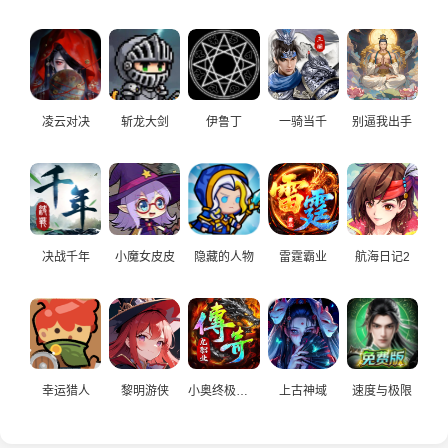
凌云对决
斩龙大剑
伊鲁丁
一骑当千
别逼我出手
决战千年
小魔女皮皮
隐藏的人物
雷霆霸业
航海日记2
幸运猎人
黎明游侠
小奥终极狂飙：竞赛版
上古神域
速度与极限