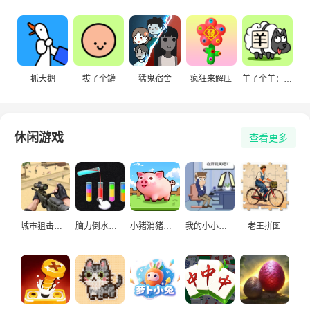
抓大鹅
拔了个罐
猛鬼宿舍
疯狂来解压
羊了个羊：星球
休闲游戏
查看更多
城市狙击手游戏
脑力倒水挑战
小猪消猪猪游戏
我的小小人生
老王拼图