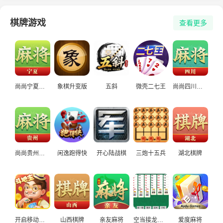
棋牌游戏
查看更多
尚尚宁夏麻将
象棋升变版
五斜
微壳二七王
尚尚四川麻将
尚尚贵州麻将
闲逸跑得快
开心陆战棋
三炮十五兵
湖北棋牌
开启移动端斗地主
山西棋牌
亲友麻将
空当接龙经典休闲
爱度麻将