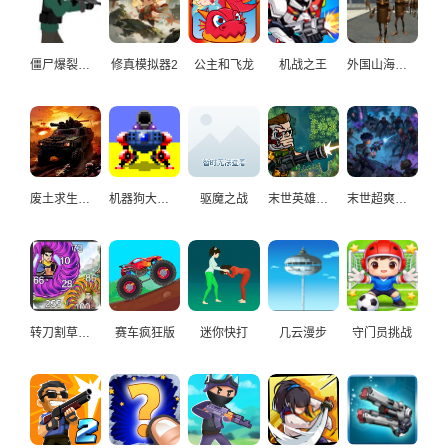
僵尸爆裂小队
修真模拟器2
公主和飞龙
机战之王
外国山海之木棍人跑酷
废土求生重装战车
机器狗大战外星机器人
驱魔之战
末世英雄战记
末世超爽打僵尸
转刀割草英雄传
赛车疯狂版
迷你快打
几云漫步
守门员挑战