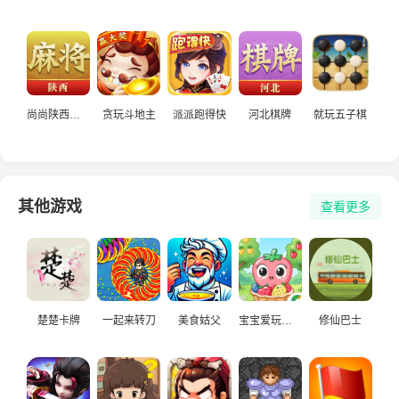
尚尚陕西麻将
贪玩斗地主
派派跑得快
河北棋牌
就玩五子棋
其他游戏
查看更多
楚楚卡牌
一起来转刀
美食姑父
宝宝爱玩小游戏
修仙巴士