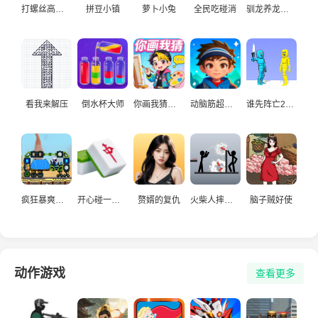
打螺丝高手益智游戏
拼豆小镇
萝卜小兔
全民吃碰消
驯龙养龙孵化高手
看我来解压
倒水杯大师
你画我猜真人
动脑筋超爱玩
谁先阵亡2双人
疯狂暴爽赛车手
开心碰一碰游戏
赘婿的复仇
火柴人摔炮仗
脑子贼好使
动作游戏
查看更多