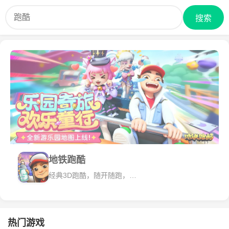
搜索
地铁跑酷
经典3D跑酷，随开随跑，畅享极速！
热门游戏