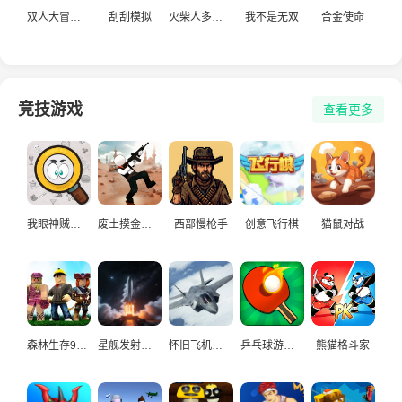
双人大冒险游戏
刮刮模拟
火柴人多人枪战
我不是无双
合金使命
竞技游戏
查看更多
我眼神贼好儿2
废土摸金小队
西部慢枪手
创意飞行棋
猫鼠对战
森林生存99天
星舰发射模拟器
怀旧飞机大作战
乒乓球游戏大作战
熊猫格斗家