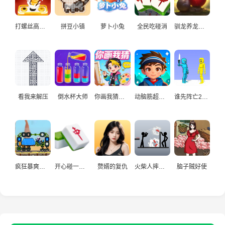
打螺丝高手益智游戏
拼豆小镇
萝卜小兔
全民吃碰消
驯龙养龙孵化高手
看我来解压
倒水杯大师
你画我猜真人
动脑筋超爱玩
谁先阵亡2双人
疯狂暴爽赛车手
开心碰一碰游戏
赘婿的复仇
火柴人摔炮仗
脑子贼好使