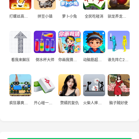
打螺丝高手益智游戏
拼豆小镇
萝卜小兔
全民吃碰消
驯龙养龙孵化高手
看我来解压
倒水杯大师
你画我猜真人
动脑筋超爱玩
谁先阵亡2双人
疯狂暴爽赛车手
开心碰一碰游戏
赘婿的复仇
火柴人摔炮仗
脑子贼好使