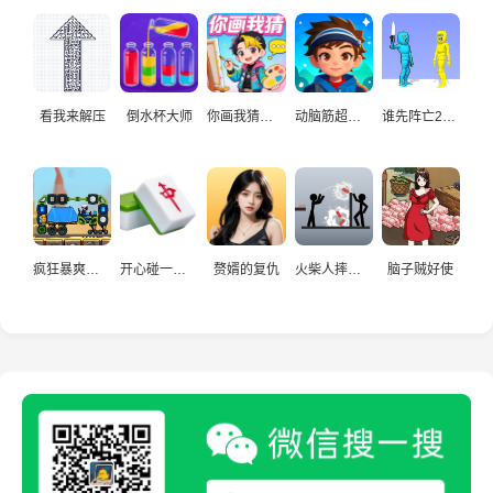
看我来解压
倒水杯大师
你画我猜真人
动脑筋超爱玩
谁先阵亡2双人
疯狂暴爽赛车手
开心碰一碰游戏
赘婿的复仇
火柴人摔炮仗
脑子贼好使