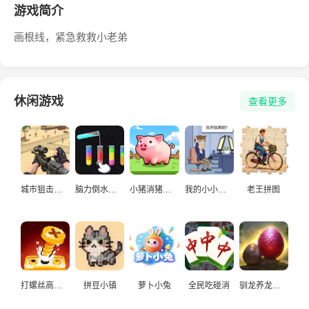
游戏简介
画根线，紧急救救小老弟
休闲游戏
查看更多
城市狙击手游戏
脑力倒水挑战
小猪消猪猪游戏
我的小小人生
老王拼图
打螺丝高手益智游戏
拼豆小镇
萝卜小兔
全民吃碰消
驯龙养龙孵化高手