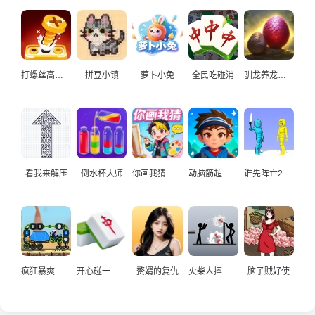
打螺丝高手益智游戏
拼豆小镇
萝卜小兔
全民吃碰消
驯龙养龙孵化高手
看我来解压
倒水杯大师
你画我猜真人
动脑筋超爱玩
谁先阵亡2双人
疯狂暴爽赛车手
开心碰一碰游戏
赘婿的复仇
火柴人摔炮仗
脑子贼好使