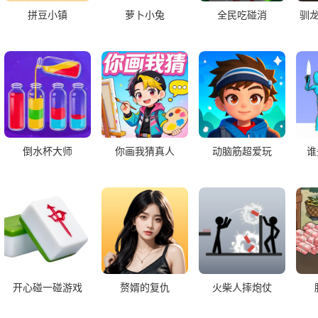
拼豆小镇
萝卜小兔
全民吃碰消
驯
倒水杯大师
你画我猜真人
动脑筋超爱玩
谁
开心碰一碰游戏
赘婿的复仇
火柴人摔炮仗