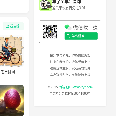
羊了个羊：星球
通关率仅有百分之0.01，快来挑战！~ 《羊了个羊》是一款卡通背景消除闯关游戏，游戏利用各种道具和提示来消除每一个关卡当中的障碍和陷阱。 《羊了个羊》是由北京简游科技有限公司开发的一款休闲益智类微信小程序游戏，于2022年6月13日正式上线。其核心玩法是通过消除关卡中的障碍和陷阱来通关，但第二关的难度极高，通关率仅为0.1%左右。
查看更多
抵制不良游戏，拒绝盗版游戏
注意自我保护，谨防受骗上当
适度游戏益脑，沉迷游戏伤身
老王拼图
合理安排时间，享受健康生活
© 2025
网站地图
www.v2yx.com
备案号：
鲁ICP备18041880号