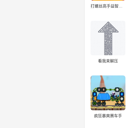
打螺丝高手益智游戏
看我来解压
疯狂暴爽赛车手