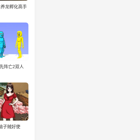
龙养龙孵化高手
先阵亡2双人
脑子贼好使