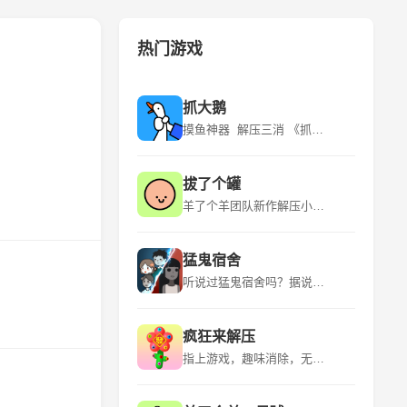
热门游戏
抓大鹅
摸鱼神器 解压三消 《抓大鹅》是青岛蓝飞互娱科技股份有限公司推出的一款休闲益智类型的游戏，该游戏平台为微信小程序，适应年龄为18+，游戏语言为中文，于2024年3月6日发行。 《抓大鹅》游戏有很多玩法，在游玩的时候是可以自由的选择自己比较喜欢的关卡的。游戏的流程是看到出现的物品时就可以直接开始点击，用户通过“购物篮子”特定背景下，找到三个一样的物品将其消除。游玩的时候遇到比较困难的地方的时候是可以点击提示的，让玩家能够获得关键的线索。 该游戏的特点是玩法众多、超多关卡、实时排名、操作简单。
拔了个罐
羊了个羊团队新作解压小游戏！~ 《拔了个罐》是一款以拔罐为主题的休闲益智小游戏，游戏融合了“拧螺丝”玩法，玩家需要将杂乱摆放的罐罐放置到对应颜色的客人身上，凑齐三个即可消除，完成关卡挑战。游戏中还有丰富的装扮、舞蹈等元素，为玩家带来全新的游戏体验。 《拔了个罐》是简游互娱推出的一款小游戏，继承了“羊了个羊”的美术风格，玩法上融合了时下火爆全球的“拧螺丝”，上线首日即空降微信小游戏榜第23名。游戏以拔罐为主题，结合了除湿气等热门话题，引发玩家情感共鸣。
猛鬼宿舍
听说过猛鬼宿舍吗？据说那里有宝藏，快去吧 《猛鬼宿舍》是一款2D塔防小游戏。游戏中玩家需躲避猎梦者的追捕，寻找适合自己的宿舍躲避，并发展经济建造炮台，抵御猎梦者。游戏中玩家只可以在房间中的空地板上进行建造，玩家点击空地板后，出现建筑菜单。游戏中玩家需要根据自己当前的经济选择性建造建筑，发现一条符合自己发展的道路。玩家需要将猎梦者猎梦者击败或者抵御至天亮方可获胜，反之猎梦者抓到玩家则玩家失败。 欢迎大家下载~如果有什么好的想法和建议还有期待，也欢迎大家在评论区留言哦！ 后续可能的计划： 启用昼夜模式/开发自走棋类淘汰玩法/开发多人合作闯关玩法/推出猛鬼视角/推出非对称对抗玩法等等~
疯狂来解压
指上游戏，趣味消除，无限解压！ 《疯狂来解压》是一款以解压为主题的益智类手游，它提供了多种有趣的解压方式，如挤压泡泡、切割肥皂、整理物品等，让玩家在轻松愉快的氛围中释放压力。游戏画面精美，色彩丰富，音效逼真，为玩家带来沉浸式的解压体验。 《疯狂来解压》是一款充满创意和挑战的休闲游戏，它结合了多种解压元素和趣味关卡，让玩家在享受解压乐趣的同时，也能锻炼自己的逻辑思维和反应能力。游戏操作简单易上手，适合所有年龄段的玩家，是放松心情、消磨时间的绝佳选择。