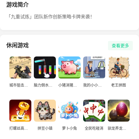
游戏简介
「九重试炼」团队新作创新策略卡牌来袭！
休闲游戏
查看更多
城市狙击手游戏
脑力倒水挑战
小猪消猪猪游戏
我的小小人生
老王拼图
打螺丝高手益智游戏
拼豆小镇
萝卜小兔
全民吃碰消
驯龙养龙孵化高手