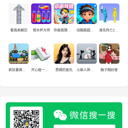
看我来解压
倒水杯大师
你画我猜真人
动脑筋超爱玩
谁先阵亡2双人
疯狂暴爽赛车手
开心碰一碰游戏
赘婿的复仇
火柴人摔炮仗
脑子贼好使