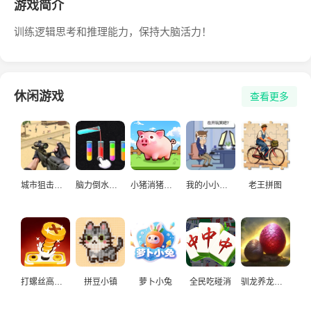
游戏简介
训练逻辑思考和推理能力，保持大脑活力！
休闲游戏
查看更多
城市狙击手游戏
脑力倒水挑战
小猪消猪猪游戏
我的小小人生
老王拼图
打螺丝高手益智游戏
拼豆小镇
萝卜小兔
全民吃碰消
驯龙养龙孵化高手