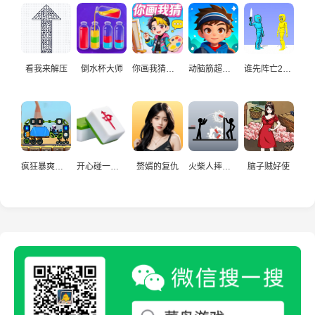
看我来解压
倒水杯大师
你画我猜真人
动脑筋超爱玩
谁先阵亡2双人
疯狂暴爽赛车手
开心碰一碰游戏
赘婿的复仇
火柴人摔炮仗
脑子贼好使