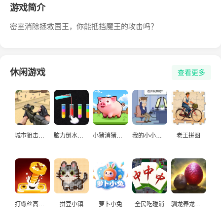
游戏简介
密室消除拯救国王，你能抵挡魔王的攻击吗？
休闲游戏
查看更多
城市狙击手游戏
脑力倒水挑战
小猪消猪猪游戏
我的小小人生
老王拼图
打螺丝高手益智游戏
拼豆小镇
萝卜小兔
全民吃碰消
驯龙养龙孵化高手