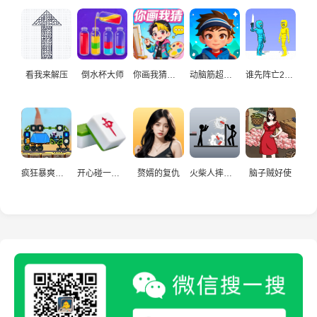
看我来解压
倒水杯大师
你画我猜真人
动脑筋超爱玩
谁先阵亡2双人
疯狂暴爽赛车手
开心碰一碰游戏
赘婿的复仇
火柴人摔炮仗
脑子贼好使