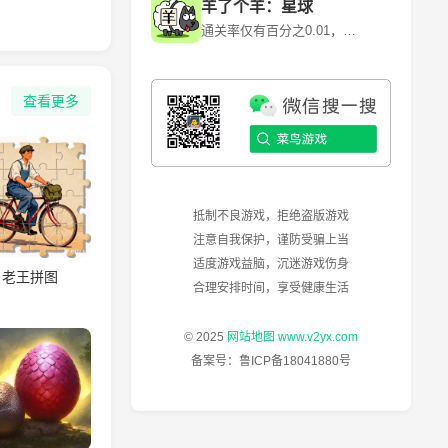
羊了个羊：星球
通关率仅有百分之0.01，快来挑战！~ 《羊了个羊》是一款卡通背景消除闯关游戏，游戏利用各种道具和提示来消除每一个关卡当中的障碍和陷阱。 《羊了个羊》是由北京简游科技有限公司开发的一款休闲益智类微信小程序游戏，于2022年6月13日正式上线。其核心玩法是通过消除关卡中的障碍和陷阱来通关，但第二关的难度极高，通关率仅为0.1%左右。
查看更多
抵制不良游戏，拒绝盗版游戏
注意自我保护，谨防受骗上当
适度游戏益脑，沉迷游戏伤身
老王拼图
合理安排时间，享受健康生活
© 2025
网站地图
www.v2yx.com
备案号：
鲁ICP备18041880号