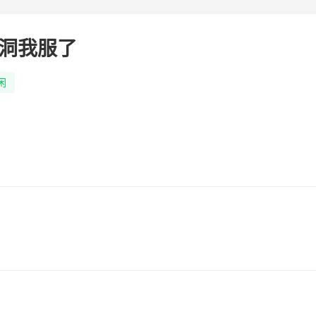
洞我服了
闲