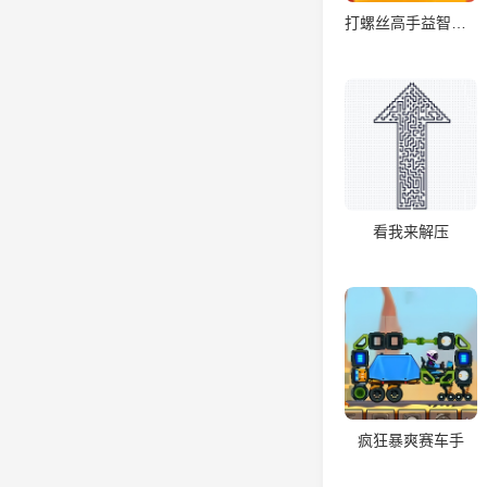
打螺丝高手益智游戏
看我来解压
疯狂暴爽赛车手