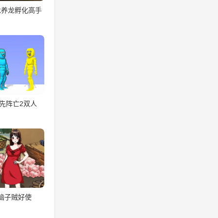
龙养龙孵化高手
先阵亡2双人
脑子贼好使