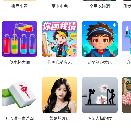
拼豆小镇
萝卜小兔
全民吃碰消
驯
倒水杯大师
你画我猜真人
动脑筋超爱玩
谁
开心碰一碰游戏
赘婿的复仇
火柴人摔炮仗