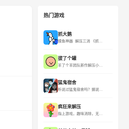
热门游戏
抓大鹅
摸鱼神器 解压三消 《抓大鹅》是青岛蓝飞互娱科技股份有限公司推出的一款休闲益智类型的游戏，该游戏平台为微信小程序，适应年龄为18+，游戏语言为中文，于2024年3月6日发行。 《抓大鹅》游戏有很多玩法，在游玩的时候是可以自由的选择自己比较喜欢的关卡的。游戏的流程是看到出现的物品时就可以直接开始点击，用户通过“购物篮子”特定背景下，找到三个一样的物品将其消除。游玩的时候遇到比较困难的地方的时候是可以点击提示的，让玩家能够获得关键的线索。 该游戏的特点是玩法众多、超多关卡、实时排名、操作简单。
拔了个罐
羊了个羊团队新作解压小游戏！~ 《拔了个罐》是一款以拔罐为主题的休闲益智小游戏，游戏融合了“拧螺丝”玩法，玩家需要将杂乱摆放的罐罐放置到对应颜色的客人身上，凑齐三个即可消除，完成关卡挑战。游戏中还有丰富的装扮、舞蹈等元素，为玩家带来全新的游戏体验。 《拔了个罐》是简游互娱推出的一款小游戏，继承了“羊了个羊”的美术风格，玩法上融合了时下火爆全球的“拧螺丝”，上线首日即空降微信小游戏榜第23名。游戏以拔罐为主题，结合了除湿气等热门话题，引发玩家情感共鸣。
猛鬼宿舍
听说过猛鬼宿舍吗？据说那里有宝藏，快去吧 《猛鬼宿舍》是一款2D塔防小游戏。游戏中玩家需躲避猎梦者的追捕，寻找适合自己的宿舍躲避，并发展经济建造炮台，抵御猎梦者。游戏中玩家只可以在房间中的空地板上进行建造，玩家点击空地板后，出现建筑菜单。游戏中玩家需要根据自己当前的经济选择性建造建筑，发现一条符合自己发展的道路。玩家需要将猎梦者猎梦者击败或者抵御至天亮方可获胜，反之猎梦者抓到玩家则玩家失败。 欢迎大家下载~如果有什么好的想法和建议还有期待，也欢迎大家在评论区留言哦！ 后续可能的计划： 启用昼夜模式/开发自走棋类淘汰玩法/开发多人合作闯关玩法/推出猛鬼视角/推出非对称对抗玩法等等~
疯狂来解压
指上游戏，趣味消除，无限解压！ 《疯狂来解压》是一款以解压为主题的益智类手游，它提供了多种有趣的解压方式，如挤压泡泡、切割肥皂、整理物品等，让玩家在轻松愉快的氛围中释放压力。游戏画面精美，色彩丰富，音效逼真，为玩家带来沉浸式的解压体验。 《疯狂来解压》是一款充满创意和挑战的休闲游戏，它结合了多种解压元素和趣味关卡，让玩家在享受解压乐趣的同时，也能锻炼自己的逻辑思维和反应能力。游戏操作简单易上手，适合所有年龄段的玩家，是放松心情、消磨时间的绝佳选择。