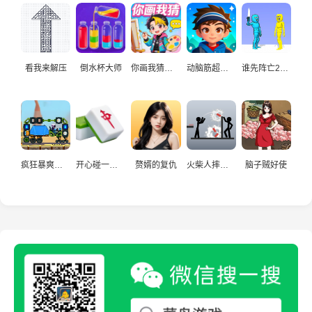
看我来解压
倒水杯大师
你画我猜真人
动脑筋超爱玩
谁先阵亡2双人
疯狂暴爽赛车手
开心碰一碰游戏
赘婿的复仇
火柴人摔炮仗
脑子贼好使