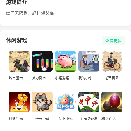
游戏简介
僵尸无限刷，轻松爆装备
休闲游戏
查看更多
城市狙击手游戏
脑力倒水挑战
小猪消猪猪游戏
我的小小人生
老王拼图
打螺丝高手益智游戏
拼豆小镇
萝卜小兔
全民吃碰消
驯龙养龙孵化高手