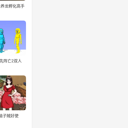
龙养龙孵化高手
先阵亡2双人
脑子贼好使