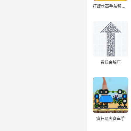
打螺丝高手益智游戏
看我来解压
疯狂暴爽赛车手