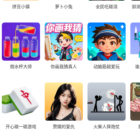
拼豆小镇
萝卜小兔
全民吃碰消
驯
倒水杯大师
你画我猜真人
动脑筋超爱玩
谁
开心碰一碰游戏
赘婿的复仇
火柴人摔炮仗