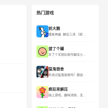
热门游戏
抓大鹅
摸鱼神器 解压三消 《抓大鹅》是青岛蓝飞互娱科技股份有限公司推出的一款休闲益智类型的游戏，该游戏平台为微信小程序，适应年龄为18+，游戏语言为中文，于2024年3月6日发行。 《抓大鹅》游戏有很多玩法，在游玩的时候是可以自由的选择自己比较喜欢的关卡的。游戏的流程是看到出现的物品时就可以直接开始点击，用户通过“购物篮子”特定背景下，找到三个一样的物品将其消除。游玩的时候遇到比较困难的地方的时候是可以点击提示的，让玩家能够获得关键的线索。 该游戏的特点是玩法众多、超多关卡、实时排名、操作简单。
拔了个罐
羊了个羊团队新作解压小游戏！~ 《拔了个罐》是一款以拔罐为主题的休闲益智小游戏，游戏融合了“拧螺丝”玩法，玩家需要将杂乱摆放的罐罐放置到对应颜色的客人身上，凑齐三个即可消除，完成关卡挑战。游戏中还有丰富的装扮、舞蹈等元素，为玩家带来全新的游戏体验。 《拔了个罐》是简游互娱推出的一款小游戏，继承了“羊了个羊”的美术风格，玩法上融合了时下火爆全球的“拧螺丝”，上线首日即空降微信小游戏榜第23名。游戏以拔罐为主题，结合了除湿气等热门话题，引发玩家情感共鸣。
猛鬼宿舍
听说过猛鬼宿舍吗？据说那里有宝藏，快去吧 《猛鬼宿舍》是一款2D塔防小游戏。游戏中玩家需躲避猎梦者的追捕，寻找适合自己的宿舍躲避，并发展经济建造炮台，抵御猎梦者。游戏中玩家只可以在房间中的空地板上进行建造，玩家点击空地板后，出现建筑菜单。游戏中玩家需要根据自己当前的经济选择性建造建筑，发现一条符合自己发展的道路。玩家需要将猎梦者猎梦者击败或者抵御至天亮方可获胜，反之猎梦者抓到玩家则玩家失败。 欢迎大家下载~如果有什么好的想法和建议还有期待，也欢迎大家在评论区留言哦！ 后续可能的计划： 启用昼夜模式/开发自走棋类淘汰玩法/开发多人合作闯关玩法/推出猛鬼视角/推出非对称对抗玩法等等~
疯狂来解压
指上游戏，趣味消除，无限解压！ 《疯狂来解压》是一款以解压为主题的益智类手游，它提供了多种有趣的解压方式，如挤压泡泡、切割肥皂、整理物品等，让玩家在轻松愉快的氛围中释放压力。游戏画面精美，色彩丰富，音效逼真，为玩家带来沉浸式的解压体验。 《疯狂来解压》是一款充满创意和挑战的休闲游戏，它结合了多种解压元素和趣味关卡，让玩家在享受解压乐趣的同时，也能锻炼自己的逻辑思维和反应能力。游戏操作简单易上手，适合所有年龄段的玩家，是放松心情、消磨时间的绝佳选择。