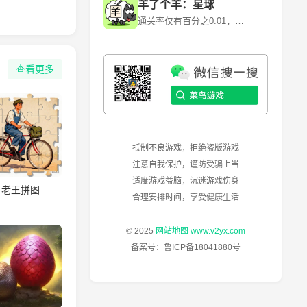
羊了个羊：星球
通关率仅有百分之0.01，快来挑战！~ 《羊了个羊》是一款卡通背景消除闯关游戏，游戏利用各种道具和提示来消除每一个关卡当中的障碍和陷阱。 《羊了个羊》是由北京简游科技有限公司开发的一款休闲益智类微信小程序游戏，于2022年6月13日正式上线。其核心玩法是通过消除关卡中的障碍和陷阱来通关，但第二关的难度极高，通关率仅为0.1%左右。
查看更多
抵制不良游戏，拒绝盗版游戏
注意自我保护，谨防受骗上当
适度游戏益脑，沉迷游戏伤身
老王拼图
合理安排时间，享受健康生活
© 2025
网站地图
www.v2yx.com
备案号：
鲁ICP备18041880号