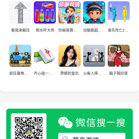
看我来解压
倒水杯大师
你画我猜真人
动脑筋超爱玩
谁先阵亡2双人
疯狂暴爽赛车手
开心碰一碰游戏
赘婿的复仇
火柴人摔炮仗
脑子贼好使