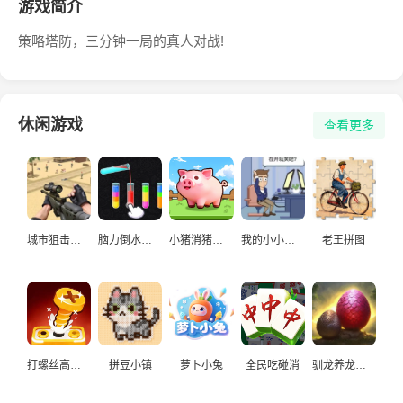
游戏简介
策略塔防，三分钟一局的真人对战!
休闲游戏
查看更多
城市狙击手游戏
脑力倒水挑战
小猪消猪猪游戏
我的小小人生
老王拼图
打螺丝高手益智游戏
拼豆小镇
萝卜小兔
全民吃碰消
驯龙养龙孵化高手