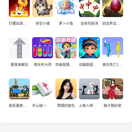
打螺丝高手益智游戏
拼豆小镇
萝卜小兔
全民吃碰消
驯龙养龙孵化高手
看我来解压
倒水杯大师
你画我猜真人
动脑筋超爱玩
谁先阵亡2双人
疯狂暴爽赛车手
开心碰一碰游戏
赘婿的复仇
火柴人摔炮仗
脑子贼好使