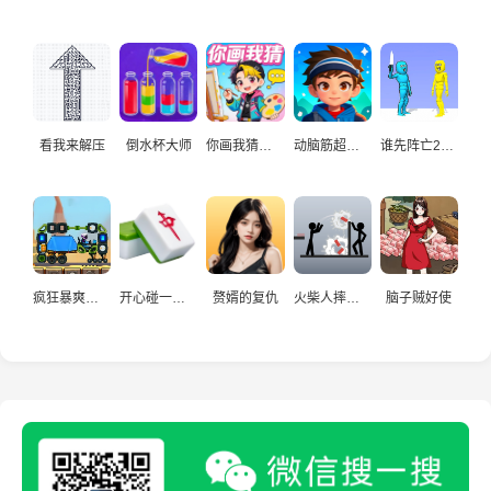
看我来解压
倒水杯大师
你画我猜真人
动脑筋超爱玩
谁先阵亡2双人
疯狂暴爽赛车手
开心碰一碰游戏
赘婿的复仇
火柴人摔炮仗
脑子贼好使