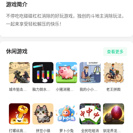
游戏简介
不停吃吃碰碰杠杠消除的好玩游戏，独创的斗地主消除玩法，
一起来享受轻松解压的快乐！
休闲游戏
查看更多
城市狙击手游戏
脑力倒水挑战
小猪消猪猪游戏
我的小小人生
老王拼图
打螺丝高手益智游戏
拼豆小镇
萝卜小兔
全民吃碰消
驯龙养龙孵化高手