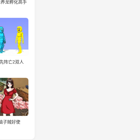
龙养龙孵化高手
先阵亡2双人
脑子贼好使