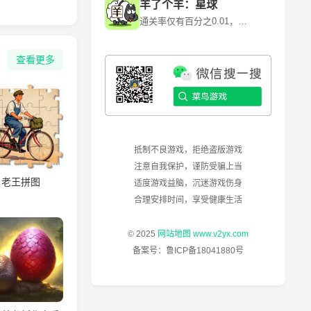
羊了个羊：星球
通关率仅有百分之0.01，快来挑战！~ 《羊了个羊》是一款卡通背景消除闯关游戏，游戏利用各种道具和提示来消除每一个关卡当中的障碍和陷阱。 《羊了个羊》是由北京简游科技有限公司开发的一款休闲益智类微信小程序游戏，于2022年6月13日正式上线。其核心玩法是通过消除关卡中的障碍和陷阱来通关，但第二关的难度极高，通关率仅为0.1%左右。
查看更多
抵制不良游戏，拒绝盗版游戏
注意自我保护，谨防受骗上当
老王拼图
适度游戏益脑，沉迷游戏伤身
合理安排时间，享受健康生活
© 2025
网站地图
www.v2yx.com
备案号：
鲁ICP备18041880号