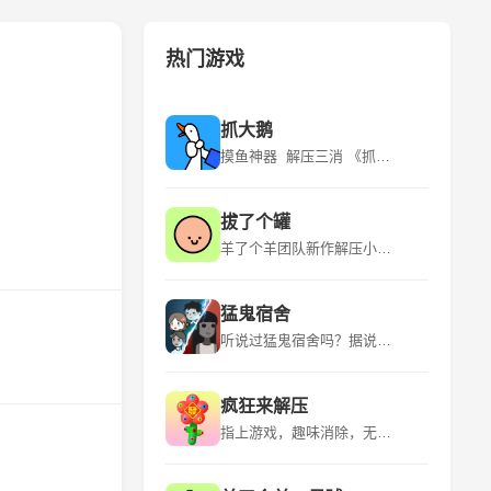
热门游戏
抓大鹅
摸鱼神器 解压三消 《抓大鹅》是青岛蓝飞互娱科技股份有限公司推出的一款休闲益智类型的游戏，该游戏平台为微信小程序，适应年龄为18+，游戏语言为中文，于2024年3月6日发行。 《抓大鹅》游戏有很多玩法，在游玩的时候是可以自由的选择自己比较喜欢的关卡的。游戏的流程是看到出现的物品时就可以直接开始点击，用户通过“购物篮子”特定背景下，找到三个一样的物品将其消除。游玩的时候遇到比较困难的地方的时候是可以点击提示的，让玩家能够获得关键的线索。 该游戏的特点是玩法众多、超多关卡、实时排名、操作简单。
拔了个罐
羊了个羊团队新作解压小游戏！~ 《拔了个罐》是一款以拔罐为主题的休闲益智小游戏，游戏融合了“拧螺丝”玩法，玩家需要将杂乱摆放的罐罐放置到对应颜色的客人身上，凑齐三个即可消除，完成关卡挑战。游戏中还有丰富的装扮、舞蹈等元素，为玩家带来全新的游戏体验。 《拔了个罐》是简游互娱推出的一款小游戏，继承了“羊了个羊”的美术风格，玩法上融合了时下火爆全球的“拧螺丝”，上线首日即空降微信小游戏榜第23名。游戏以拔罐为主题，结合了除湿气等热门话题，引发玩家情感共鸣。
猛鬼宿舍
听说过猛鬼宿舍吗？据说那里有宝藏，快去吧 《猛鬼宿舍》是一款2D塔防小游戏。游戏中玩家需躲避猎梦者的追捕，寻找适合自己的宿舍躲避，并发展经济建造炮台，抵御猎梦者。游戏中玩家只可以在房间中的空地板上进行建造，玩家点击空地板后，出现建筑菜单。游戏中玩家需要根据自己当前的经济选择性建造建筑，发现一条符合自己发展的道路。玩家需要将猎梦者猎梦者击败或者抵御至天亮方可获胜，反之猎梦者抓到玩家则玩家失败。 欢迎大家下载~如果有什么好的想法和建议还有期待，也欢迎大家在评论区留言哦！ 后续可能的计划： 启用昼夜模式/开发自走棋类淘汰玩法/开发多人合作闯关玩法/推出猛鬼视角/推出非对称对抗玩法等等~
疯狂来解压
指上游戏，趣味消除，无限解压！ 《疯狂来解压》是一款以解压为主题的益智类手游，它提供了多种有趣的解压方式，如挤压泡泡、切割肥皂、整理物品等，让玩家在轻松愉快的氛围中释放压力。游戏画面精美，色彩丰富，音效逼真，为玩家带来沉浸式的解压体验。 《疯狂来解压》是一款充满创意和挑战的休闲游戏，它结合了多种解压元素和趣味关卡，让玩家在享受解压乐趣的同时，也能锻炼自己的逻辑思维和反应能力。游戏操作简单易上手，适合所有年龄段的玩家，是放松心情、消磨时间的绝佳选择。