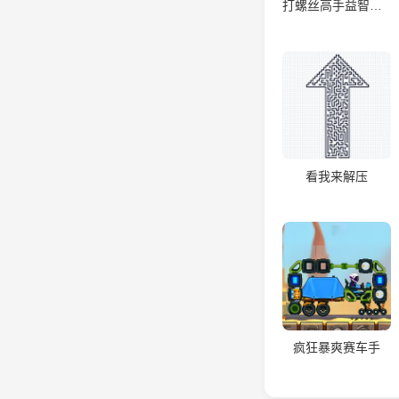
打螺丝高手益智游戏
看我来解压
疯狂暴爽赛车手