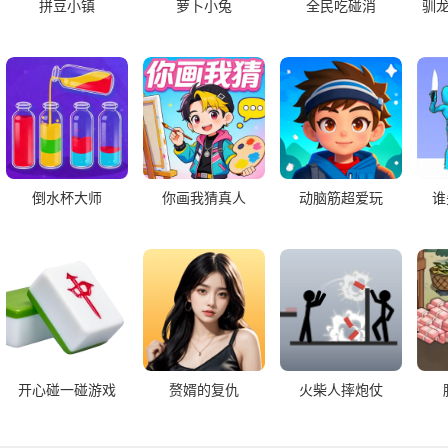
拼豆小镇
萝卜小兔
全民吃碰消
驯
倒水杯大师
你画我猜真人
动脑筋超爱玩
谁
开心碰一碰游戏
赘婿的复仇
火柴人摔炮仗