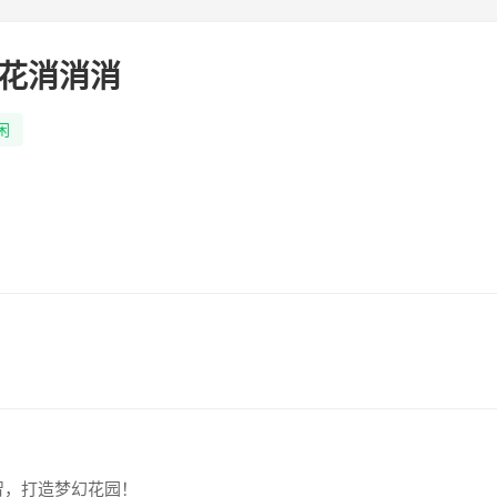
花消消消
闲
智，打造梦幻花园！