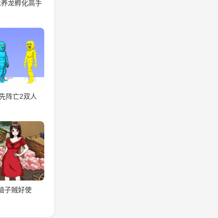
龙养龙孵化高手
先阵亡2双人
脑子贼好使