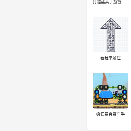
打螺丝高手益智游戏
看我来解压
疯狂暴爽赛车手