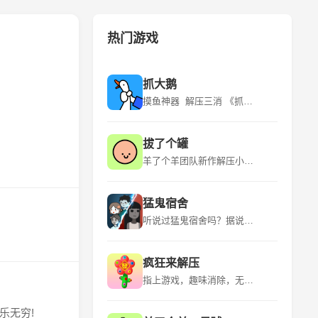
热门游戏
抓大鹅
摸鱼神器 解压三消 《抓大鹅》是青岛蓝飞互娱科技股份有限公司推出的一款休闲益智类型的游戏，该游戏平台为微信小程序，适应年龄为18+，游戏语言为中文，于2024年3月6日发行。 《抓大鹅》游戏有很多玩法，在游玩的时候是可以自由的选择自己比较喜欢的关卡的。游戏的流程是看到出现的物品时就可以直接开始点击，用户通过“购物篮子”特定背景下，找到三个一样的物品将其消除。游玩的时候遇到比较困难的地方的时候是可以点击提示的，让玩家能够获得关键的线索。 该游戏的特点是玩法众多、超多关卡、实时排名、操作简单。
拔了个罐
羊了个羊团队新作解压小游戏！~ 《拔了个罐》是一款以拔罐为主题的休闲益智小游戏，游戏融合了“拧螺丝”玩法，玩家需要将杂乱摆放的罐罐放置到对应颜色的客人身上，凑齐三个即可消除，完成关卡挑战。游戏中还有丰富的装扮、舞蹈等元素，为玩家带来全新的游戏体验。 《拔了个罐》是简游互娱推出的一款小游戏，继承了“羊了个羊”的美术风格，玩法上融合了时下火爆全球的“拧螺丝”，上线首日即空降微信小游戏榜第23名。游戏以拔罐为主题，结合了除湿气等热门话题，引发玩家情感共鸣。
猛鬼宿舍
听说过猛鬼宿舍吗？据说那里有宝藏，快去吧 《猛鬼宿舍》是一款2D塔防小游戏。游戏中玩家需躲避猎梦者的追捕，寻找适合自己的宿舍躲避，并发展经济建造炮台，抵御猎梦者。游戏中玩家只可以在房间中的空地板上进行建造，玩家点击空地板后，出现建筑菜单。游戏中玩家需要根据自己当前的经济选择性建造建筑，发现一条符合自己发展的道路。玩家需要将猎梦者猎梦者击败或者抵御至天亮方可获胜，反之猎梦者抓到玩家则玩家失败。 欢迎大家下载~如果有什么好的想法和建议还有期待，也欢迎大家在评论区留言哦！ 后续可能的计划： 启用昼夜模式/开发自走棋类淘汰玩法/开发多人合作闯关玩法/推出猛鬼视角/推出非对称对抗玩法等等~
疯狂来解压
指上游戏，趣味消除，无限解压！ 《疯狂来解压》是一款以解压为主题的益智类手游，它提供了多种有趣的解压方式，如挤压泡泡、切割肥皂、整理物品等，让玩家在轻松愉快的氛围中释放压力。游戏画面精美，色彩丰富，音效逼真，为玩家带来沉浸式的解压体验。 《疯狂来解压》是一款充满创意和挑战的休闲游戏，它结合了多种解压元素和趣味关卡，让玩家在享受解压乐趣的同时，也能锻炼自己的逻辑思维和反应能力。游戏操作简单易上手，适合所有年龄段的玩家，是放松心情、消磨时间的绝佳选择。
乐无穷!