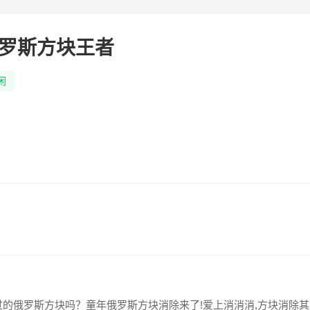
罗斯方块王者
闲
的俄罗斯方块吗？童年俄罗斯方块消除来了!爱上消消消,方块消除其