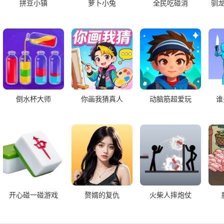
拼豆小镇
萝卜小兔
全民吃碰消
驯
倒水杯大师
你画我猜真人
动脑筋超爱玩
谁
开心碰一碰游戏
赘婿的复仇
火柴人摔炮仗