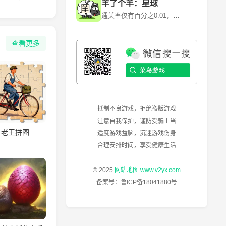
羊了个羊：星球
通关率仅有百分之0.01，快来挑战！~ 《羊了个羊》是一款卡通背景消除闯关游戏，游戏利用各种道具和提示来消除每一个关卡当中的障碍和陷阱。 《羊了个羊》是由北京简游科技有限公司开发的一款休闲益智类微信小程序游戏，于2022年6月13日正式上线。其核心玩法是通过消除关卡中的障碍和陷阱来通关，但第二关的难度极高，通关率仅为0.1%左右。
查看更多
抵制不良游戏，拒绝盗版游戏
注意自我保护，谨防受骗上当
老王拼图
适度游戏益脑，沉迷游戏伤身
合理安排时间，享受健康生活
© 2025
网站地图
www.v2yx.com
备案号：
鲁ICP备18041880号