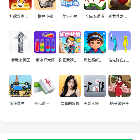
打螺丝高手益智游戏
拼豆小镇
萝卜小兔
全民吃碰消
驯龙养龙孵化高手
看我来解压
倒水杯大师
你画我猜真人
动脑筋超爱玩
谁先阵亡2双人
疯狂暴爽赛车手
开心碰一碰游戏
赘婿的复仇
火柴人摔炮仗
脑子贼好使