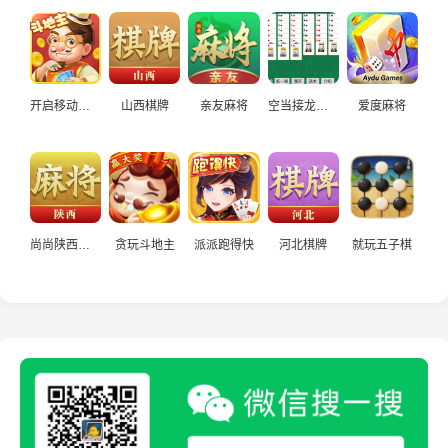
开启移动端斗地主
山西棋牌
亲友麻将
空当接龙经典休闲
爱度麻将
尚尚陕西麻将
贪玩斗地主
派派跑得快
河北棋牌
就玩五子棋