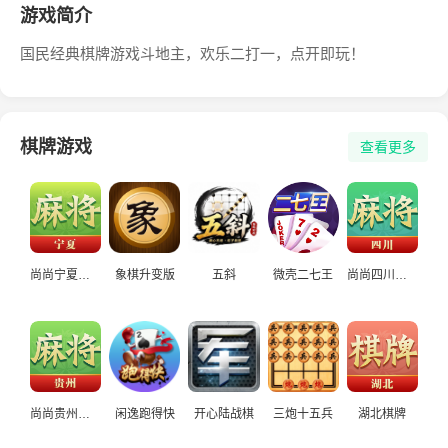
游戏简介
国民经典棋牌游戏斗地主，欢乐二打一，点开即玩！
棋牌游戏
查看更多
尚尚宁夏麻将
象棋升变版
五斜
微壳二七王
尚尚四川麻将
尚尚贵州麻将
闲逸跑得快
开心陆战棋
三炮十五兵
湖北棋牌